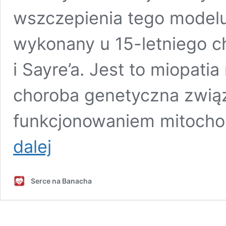
wszczepienia tego modelu
wykonany u 15-letniego c
i Sayre’a. Jest to miopatia
choroba genetyczna zwią
funkcjonowaniem mitoch
Specjaliści
dalej
WUM
wszczepili
najnowszej
Serce na Banacha
generacji
kardiowerter
defibrylator
u
pacjenta