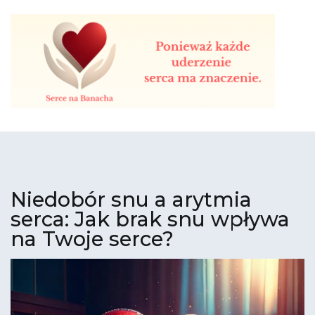
Skip
to
content
Serce na Banacha
Twoje serce, nasza troska - razem dla zdrowia
Niedobór snu a arytmia
serca: Jak brak snu wpływa
na Twoje serce?